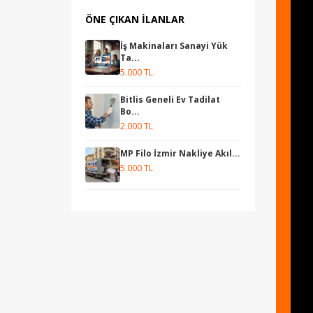
ÖNE ÇIKAN İLANLAR
İş Makinaları Sanayi Yük
Ta...
5.000 TL
Bitlis Geneli Ev Tadilat
Bo...
2.000 TL
MP Filo İzmir Nakliye Akıl...
5.000 TL