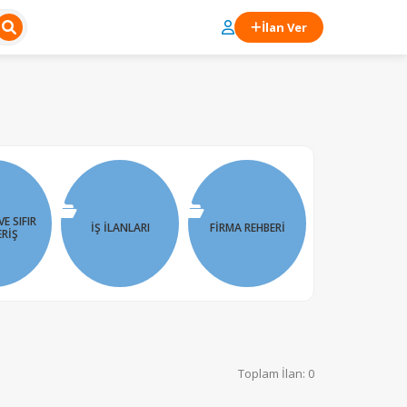
İlan Ver
VE SIFIR
İŞ İLANLARI
FIRMA REHBERI
ERIŞ
Toplam İlan: 0