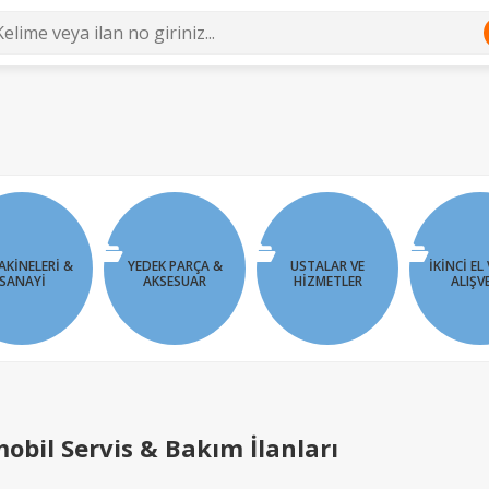
AKINELERI &
YEDEK PARÇA &
USTALAR VE
İKINCI EL 
SANAYI
AKSESUAR
HIZMETLER
ALIŞV
obil Servis & Bakım İlanları