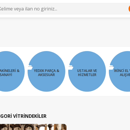
AKINELERI &
YEDEK PARÇA &
USTALAR VE
İKINCI EL 
SANAYI
AKSESUAR
HIZMETLER
ALIŞV
GORİ VİTRİNDEKİLER