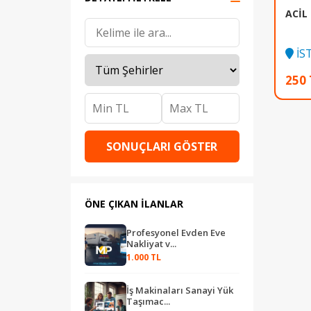
ACİL
TV & Ses Sistemleri
İS
250 
SONUÇLARI GÖSTER
ÖNE ÇIKAN İLANLAR
Profesyonel Evden Eve
Nakliyat v...
1.000 TL
İş Makinaları Sanayi Yük
Taşımac...