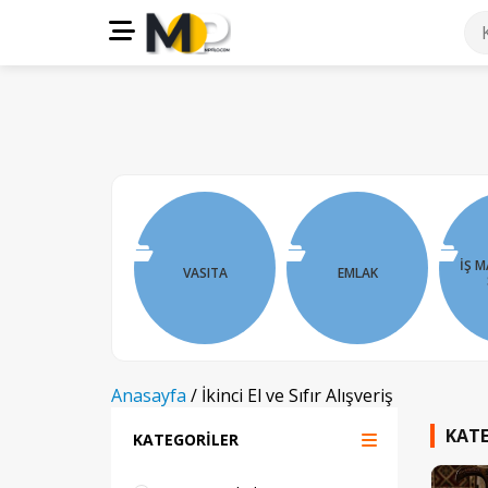
İŞ M
VASITA
EMLAK
Anasayfa
/
İkinci El ve Sıfır Alışveriş
KATE
KATEGORİLER