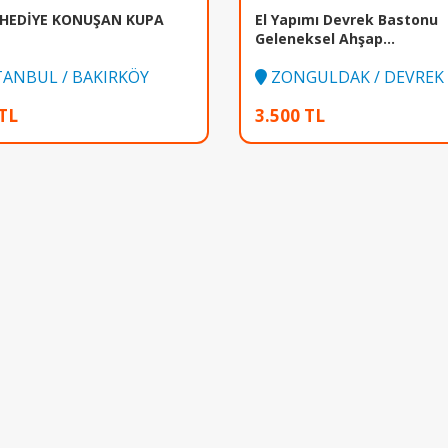
 HEDİYE KONUŞAN KUPA
El Yapımı Devrek Bastonu
Geleneksel Ahşap...
TANBUL / BAKIRKÖY
ZONGULDAK / DEVREK
TL
3.500 TL