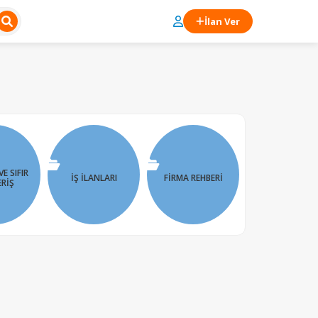
İlan Ver
VE SIFIR
İŞ İLANLARI
FIRMA REHBERI
ERIŞ