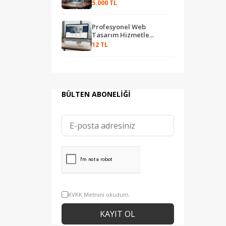
5.000 TL
Profesyonel Web
Tasarım Hizmetle...
12 TL
BÜLTEN ABONELİĞİ
KVKK Metnini okudum.
KAYIT OL