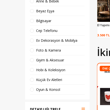
Anne & Bebek
Beyaz Eşya
Bilgisayar
El Yapımı
Cep Telefonu
3.500 TL
Ev Dekorasyon & Mobilya
İki
Foto & Kamera
Giyim & Aksesuar
ÖNE 
Hobi & Koleksiyon
Küçük Ev Aletleri
Oyun & Konsol
Spor & Outdoor
DETAYLI FİLTRELE
Tablet