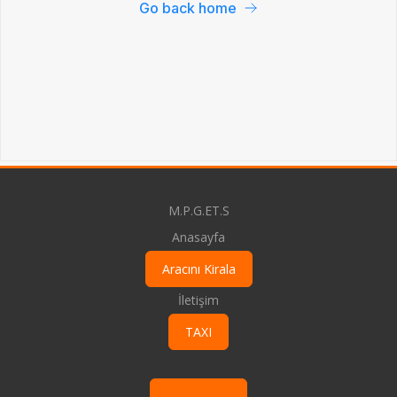
M.P.G.ET.S
Anasayfa
Aracını Kirala
İletişim
TAXI