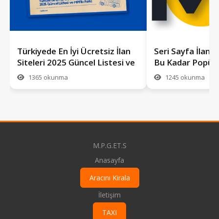
Türkiyede En İyi Ücretsiz İlan
Seri Sayfa İlan S
Siteleri 2025 Güncel Listesi ve
Bu Kadar Popüle
MPFilo Farkı
mpfilo.com Rehb
1365 okunma
1245 okunma
M.P.G.ET.S
Anasayfa
Aracını Kirala
İletişim
TAXI