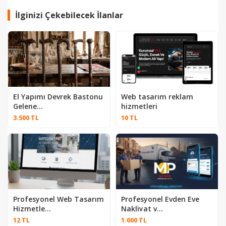
İlginizi Çekebilecek İlanlar
El Yapımı Devrek Bastonu
Web tasarım reklam
Gelene...
hizmetleri
3.500 TL
10 TL
Profesyonel Web Tasarım
Profesyonel Evden Eve
Hizmetle...
Nakliyat v...
12 TL
1.000 TL