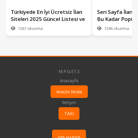
Türkiyede En İyi Ücretsiz İlan
Seri Sayfa İlan S
Siteleri 2025 Güncel Listesi ve
Bu Kadar Popüle
MPFilo Farkı
mpfilo.com Rehb
1367 okunma
1246 okunma
M.P.G.ET.S
Anasayfa
Aracını Kirala
İletişim
TAXI
MP HABER