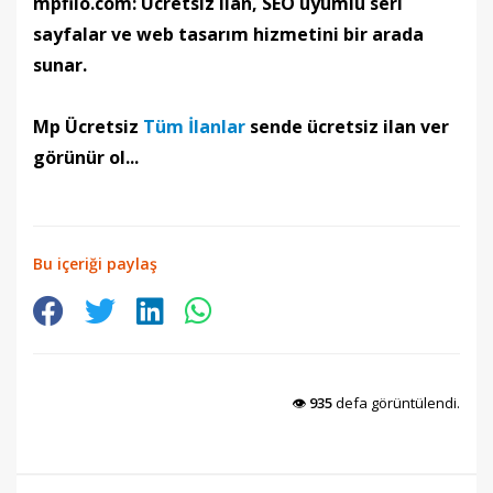
mpfilo.com: Ücretsiz ilan, SEO uyumlu seri
sayfalar ve web tasarım hizmetini bir arada
sunar.
Mp Ücretsiz
Tüm İlanlar
sende ücretsiz ilan ver
görünür ol...
Bu içeriği paylaş
👁️
935
defa görüntülendi.