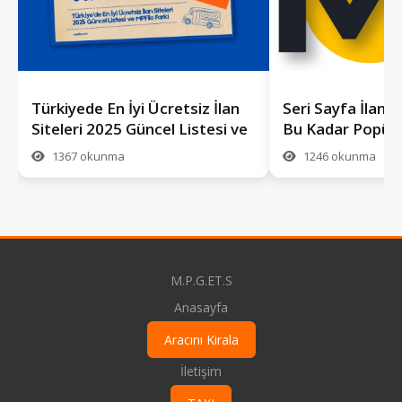
Türkiyede En İyi Ücretsiz İlan
Seri Sayfa İlan S
Siteleri 2025 Güncel Listesi ve
Bu Kadar Popüle
MPFilo Farkı
mpfilo.com Rehb
1367 okunma
1246 okunma
M.P.G.ET.S
Anasayfa
Aracını Kirala
İletişim